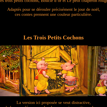
es trois petits cochons, Boucle d’or et Le petit chaperon roug
Adaptés pour se dérouler précisément le jour de noël,
ces contes prennent une couleur particulière.
Les Trois Petits Cochons
La version ici proposée se veut distractive,