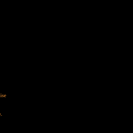
ise
e.