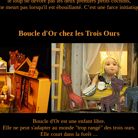
le loup ne dévore pas les deux premiers petits cochons,
 ne meurt pas lorsqu'il est ébouillanté. C’est une farce initiatiq
Boucle d'Or chez les Trois Ours
Boucle d'Or est une enfant libre.
Elle ne peut s'adapter au monde "trop rangé" des trois ours.
Elle court dans la forêt ...