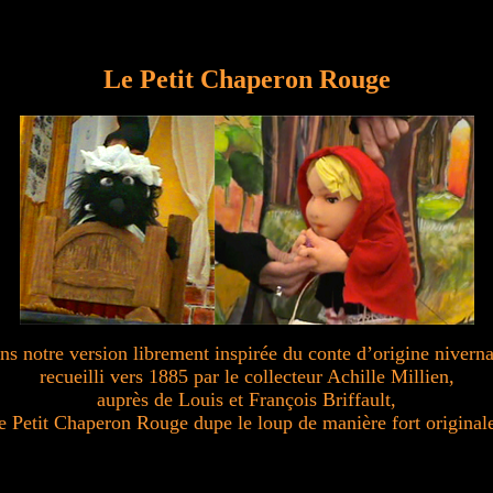
Le Petit Chaperon Rouge
ns notre version librement inspirée du conte d’origine niverna
recueilli vers 1885 par le collecteur Achille Millien,
auprès de Louis et François Briffault,
e Petit Chaperon Rouge dupe le loup de manière fort original