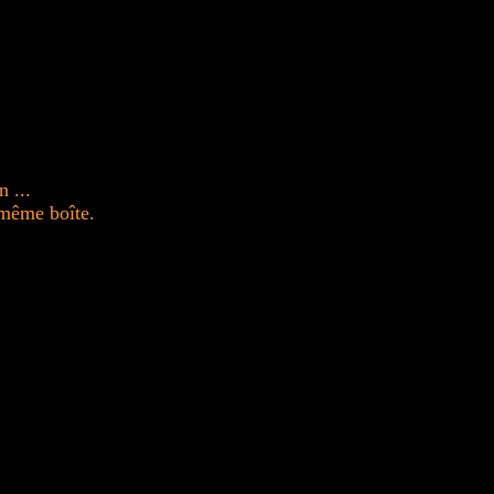
 ...
 même boîte.